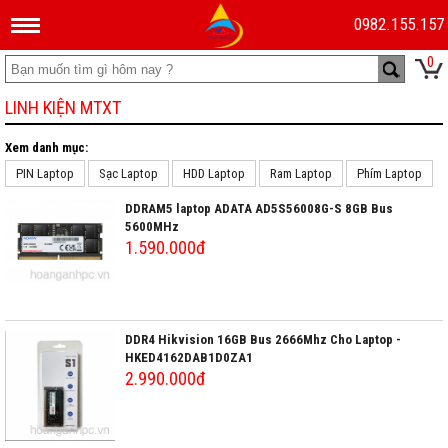
0982.155.157
0
LINH KIỆN MTXT
Xem danh mục:
PIN Laptop
Sạc Laptop
HDD Laptop
Ram Laptop
Phím Laptop
DDRAM5 laptop ADATA AD5S56008G-S 8GB Bus
5600MHz
1.590.000đ
DDR4 Hikvision 16GB Bus 2666Mhz Cho Laptop -
HKED4162DAB1D0ZA1
2.990.000đ