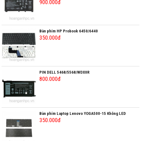
2D1
900.000đ
Bàn phím HP Probook 6450/6440
350.000đ
PIN DELL 5468/5568/WDX0R
800.000đ
Bàn phím Laptop Lenovo YOGA500-15 Không LED
350.000đ