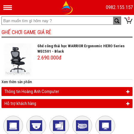
0982.155.157
0
GHẾ CHƠI GAME GIÁ RẺ
Ghế công thái học WARRIOR Ergonomic HERO Series
WEC501 - Black
2.690.000đ
Xem thêm
sản phẩm
Thông tin Hoàng Anh Computer
Hỗ trợ khách hàng