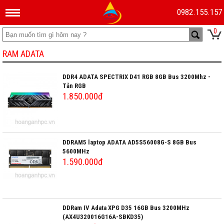
0982.155.157
0
RAM ADATA
DDR4 ADATA SPECTRIX D41 RGB 8GB Bus 3200Mhz -
Tản RGB
1.850.000đ
DDRAM5 laptop ADATA AD5S56008G-S 8GB Bus
5600MHz
1.590.000đ
DDRam IV Adata XPG D35 16GB Bus 3200MHz
(AX4U320016G16A-SBKD35)