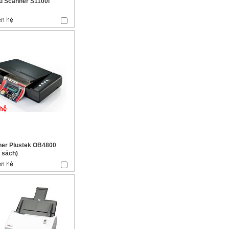
su Scanner S1100i
hệ
er Plustek OB4800
 sách)