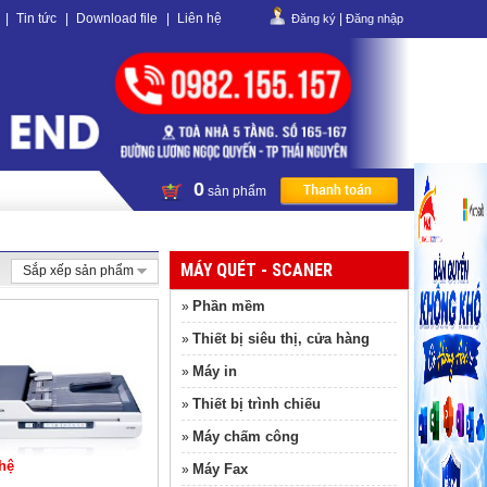
|
Tin tức
|
Download file
|
Liên hệ
|
Đăng ký
Đăng nhập
0
sản phẩm
MÁY QUÉT - SCANER
Sắp xếp sản phẩm
Phần mềm
»
Thiết bị siêu thị, cửa hàng
»
Máy in
»
Thiết bị trình chiếu
»
Máy chấm công
»
hệ
Máy Fax
»