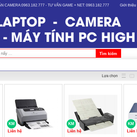
VẤN CAMERA:0963.182.777 - TƯ VẤN GAME + NET: 0963.182.777
Giới thiệu
Lựa chọn
KM
KM
KM
Liên hệ
Liên hệ
Liên 