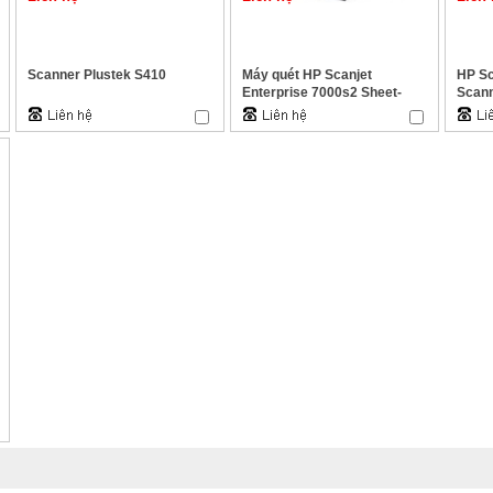
Scanner Plustek S410
Máy quét HP Scanjet
HP Sc
Enterprise 7000s2 Sheet-
Scan
feed Scanner