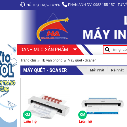
PHẢN ÁNH DV:
0982.155.157 - TƯ 
HỖ TRỢ TRỰC TUYẾN
DANH MỤC SẢN PHẨM
»
»
Trang chủ
TB văn phòng
Máy quét - Scaner
MÁY QUÉT - SCANER
Mới nhất
Rẻ nhất
KM
KM
Liên hệ
Liên hệ