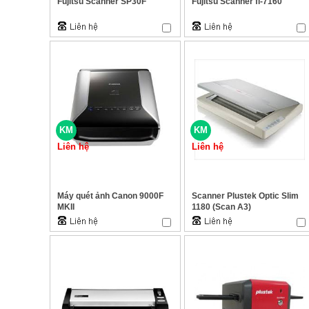
Fujitsu Scanner SP30F
Fujitsu Scanner fi-7160
KM
KM
Liên hệ
Liên hệ
Máy quét ảnh Canon 9000F
Scanner Plustek Optic Slim
MKII
1180 (Scan A3)