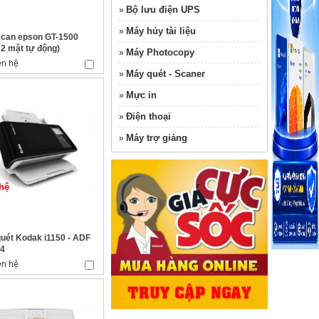
Bộ lưu điện UPS
»
Máy hủy tài liệu
»
can epson GT-1500
 2 mặt tự động)
Máy Photocopy
»
Máy quét - Scaner
»
Mực in
»
Điện thoại
»
Máy trợ giảng
»
hệ
uét Kodak i1150 - ADF
A4