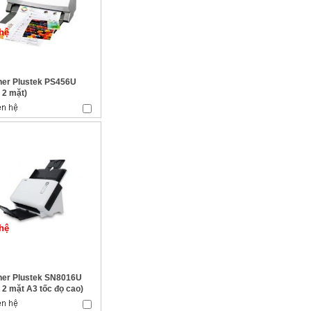
hệ
er Plustek PS456U
 2 mặt)
hệ
er Plustek SN8016U
 2 mặt A3 tốc đọ cao)