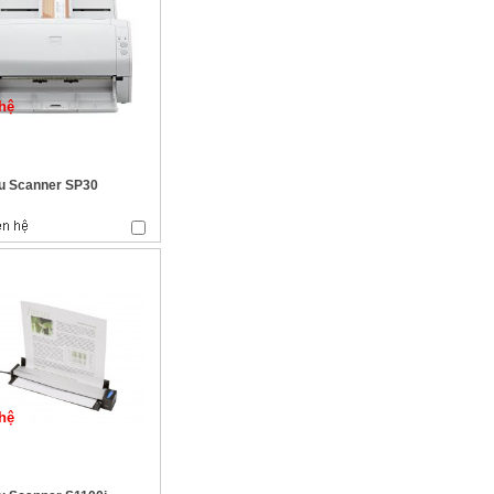
hệ
su Scanner SP30
hệ