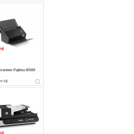
hệ
canner Fujitsu IX500
hệ