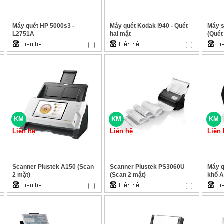
Máy quét HP 5000s3 -
Máy quét Kodak i940 - Quét
Máy s
L2751A
hai mặt
(Quét
KM
KM
KM
Liên hệ
Liên hệ
Liên 
Scanner Plustek A150 (Scan
Scanner Plustek PS3060U
Máy q
2 mặt)
(Scan 2 mặt)
khổ 