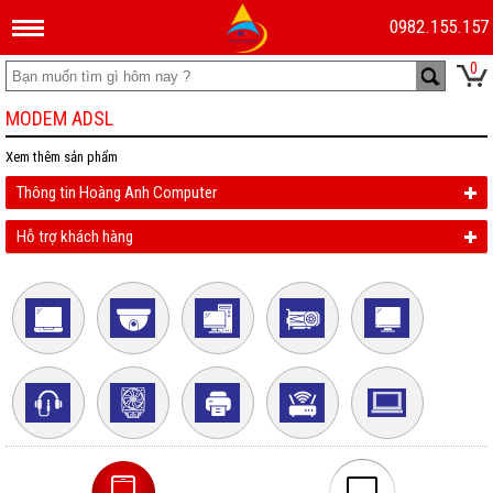
0982.155.157
0
MODEM ADSL
Xem thêm
sản phẩm
Thông tin Hoàng Anh Computer
Hỗ trợ khách hàng