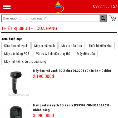
0982.155.157
0
THIẾT BỊ SIÊU THỊ, CỬA HÀNG
Xem danh mục:
Đầu đọc mã vạch
Máy in mã vạch
Máy in hóa đơn
Thiết bị kiểm kho
Máy bán hàng POS
Vật tư & linh kiện thay thế
Máy đếm tiền
Máy tính tiền siêu thị, cửa hàng
Máy đọc mã vạch 2D Zebra DS2208 (Chân đế + Cable)
2.190.000đ
Máy quét mã vạch 2D Zebra DS9308-SR4U2100AZW -
Chính hãng
3.090.000đ