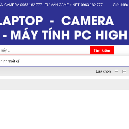
VẤN CAMERA:0963.182.777 - TƯ VẤN GAME + NET: 0963.182.777
Giới thiệu
hình thiết kế
Lựa chọn