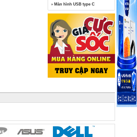
Màn hình USB type C
»