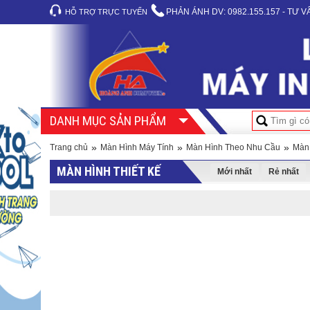
PHẢN ÁNH DV:
0982.155.157 - TƯ 
HỖ TRỢ TRỰC TUYẾN
DANH MỤC SẢN PHẨM
»
»
»
Trang chủ
Màn Hình Máy Tính
Màn Hình Theo Nhu Cầu
Màn 
MÀN HÌNH THIẾT KẾ
Mới nhất
Rẻ nhất