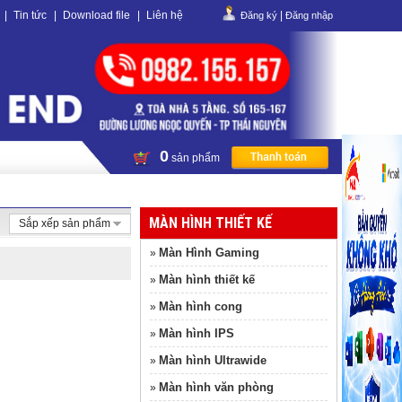
|
Tin tức
|
Download file
|
Liên hệ
|
Đăng ký
Đăng nhập
0
sản phẩm
MÀN HÌNH THIẾT KẾ
Sắp xếp sản phẩm
Màn Hình Gaming
»
Màn hình thiết kế
»
Màn hình cong
»
Màn hình IPS
»
Màn hình Ultrawide
»
Màn hình văn phòng
»