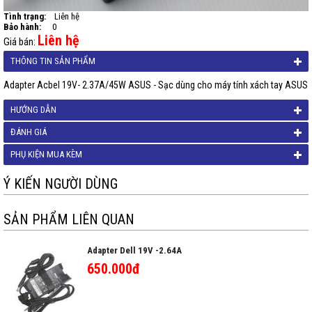
Tình trạng:
Liên hệ
Bảo hành:
0
Liên hệ
Giá bán:
THÔNG TIN SẢN PHẨM
Adapter Acbel 19V- 2.37A/45W ASUS - Sạc dùng cho máy tính xách tay ASUS
HƯỚNG DẪN
ĐÁNH GIÁ
PHỤ KIỆN MUA KÈM
Ý KIẾN NGƯỜI DÙNG
SẢN PHẨM LIÊN QUAN
Adapter Dell 19V -2.64A
650.000đ