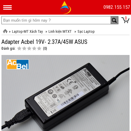
0982.155.157
0
Laptop-MT Xách Tay
Linh kiện MTXT
Sạc Laptop
Adapter Acbel 19V- 2.37A/45W ASUS
Đánh giá:
(0)