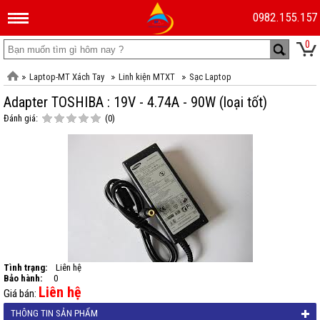
0982.155.157
0
Laptop-MT Xách Tay
Linh kiện MTXT
Sạc Laptop
Adapter TOSHIBA : 19V - 4.74A - 90W (loại tốt)
Đánh giá:
(0)
Tình trạng:
Liên hệ
Bảo hành:
0
Liên hệ
Giá bán:
THÔNG TIN SẢN PHẨM