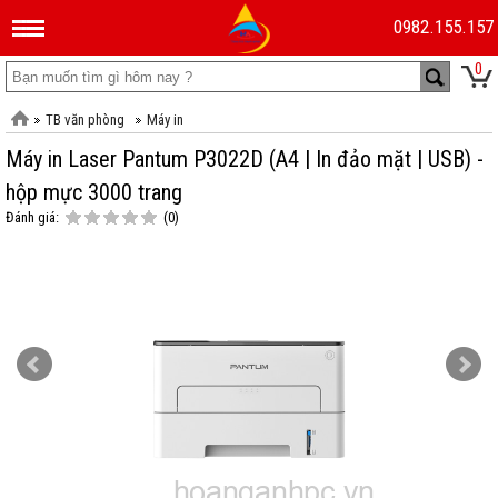
0982.155.157
0
TB văn phòng
Máy in
Máy in Laser Pantum P3022D (A4 | In đảo mặt | USB) -
hộp mực 3000 trang
Đánh giá:
(0)