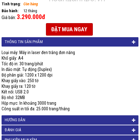
Tình trạng:
Còn hàng
Bảo hành:
12 tháng
3.290.000đ
Giá bán:
ĐẶT MUA NGAY
THÔNG TIN SẢN PHẨM
Loại máy: Máy in laser đen trắng đơn năng
Khổ giấy: A4
Tốc độ in: 30 trang/phút
In đảo mặt: Tự động (Duplex)
Độ phân giải: 1200 x 1200 dpi
Khay giấy vào: 250 tờ
Khay giấy ra: 120 tờ
Kết nối: USB 2.0
Bộ nhớ: 32MB
Hộp mực: In khoảng 3000 trang
Công suất in tối đa: 25.000 trang/tháng
HƯỚNG DẪN
ĐÁNH GIÁ
PHỤ KIỆN MUA KÈM