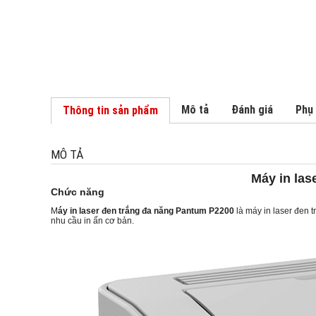
Mô tả
Đánh giá
Phụ
Thông tin sản phẩm
MÔ TẢ
Máy in las
Chức năng
M
áy in laser đen trắng đa năng Pantum P2200
là máy in laser đen 
nhu cầu in ấn cơ bản.