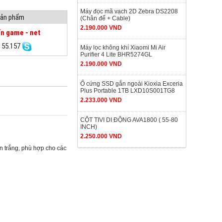
Máy đọc mã vạch 2D Zebra DS2208
 sản phẩm
(Chân đế + Cable)
2.190.000 VND
n game - net
155.157
Máy lọc không khí Xiaomi Mi Air
Purifier 4 Lite BHR5274GL
2.190.000 VND
Ổ cứng SSD gắn ngoài Kioxia Exceria
Plus Portable 1TB LXD10S001TG8
2.233.000 VND
CỘT TIVI DI ĐỘNG AVA1800 ( 55-80
INCH)
2.250.000 VND
n trắng, phù hợp cho các