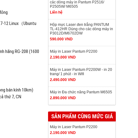
các dòng máy in Pantum P2516/
P2505W/ M6505
 Mỏng
Liên hệ
0.7-12 Linux（Ubuntu
Hộp mực Laser đen trắng PANTUM
TL-412HR Dùng cho các dòng máy in
P3012D/M6702DW
590.000 VND
ính hãng RG-208 (1600
Máy in Laser Pantum P2200
2.190.000 VND
Máy in Laser Pantum P2200W - in 20
trang/ 1 phút - in Wifi
2.490.000 VND
rong bán kính 10km)
Máy in Đa chức năng Pantum M6505
cả thứ 7, CN
2.890.000 VND
SẢN PHẨM CÙNG MỨC GIÁ
Máy in Laser Pantum P2200
2.190.000 VND