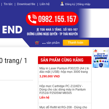
|
Tin tức
|
Download file
|
Liên hệ
|
Đăng ký
Đăng nhập
...
sản phẩm
0 trang/ 1
SẢN PHẨM CÙNG HÃNG
Máy in Laser Pantum P3022D (A4 | In
đảo mặt | USB) -hộp mực 3000 trang
3.290.000 VND
Hộp mực Cartridge PC-211KEV -
Dùng cho các dòng máy in Pantum
P2516/ P2505W/ M6505
Liên hệ
Mực đổ Refill kit RG-208 - Dùng cho