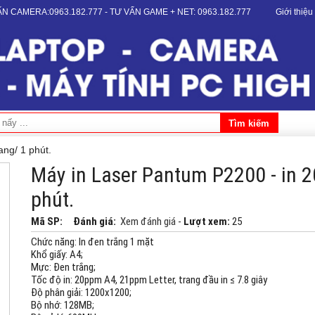
VẤN CAMERA:0963.182.777 - TƯ VẤN GAME + NET: 0963.182.777
Giới thiệu
ang/ 1 phút.
Máy in Laser Pantum P2200 - in 2
phút.
Mã SP:
Đánh giá:
Xem đánh giá
-
Lượt xem:
25
Chức năng: In đen trắng 1 mặt
Khổ giấy: A4;
Mực: Đen trắng;
Tốc độ in: 20ppm A4, 21ppm Letter, trang đầu in ≤ 7.8 giây
Độ phân giải: 1200x1200;
Bộ nhớ: 128MB;