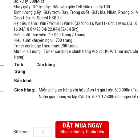
Bộ xử lý: 600MHz
Khay giấy : Xử lý giấy : Đầu vào giấy 150 Đầu ra giấy 100
Định lượng giấy : Giấy trơn, Dày, Trong suốt, Giấy bìa, Nhãn, Phong bì,
Giao tiếp: Hi-Speed USB 2.0
Hệ điều hành : Win7/Win8.1/Win10(32/64bit)/Win11- 64bit Mac OS 1
16.04/18.04/20.04/22.04)(32/64 Bit)
Hiệu suất làm việc : 15.000 trang / tháng
Hiệu suất khuyến nghị : 700 trang
Toner cartridge theo máy: 700 trang
Mực in sử dụng : Toner cartridge chính hãng PC-211KEV/ Chai mực ch
trang)
Tình
Còn hàng
trạng:
Bảo hành:
Giao hàng:
- Miễn phí giao hàng với hóa đơn trị giá trên 500.000n (T
- Nhận giao hàng và lắp đặt từ 7h30-17h30h các ngày kể 
ĐẶT MUA NGAY
Số lượng:
Nhanh chóng, thuận tiện