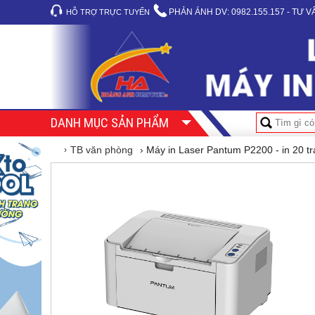
PHẢN ÁNH DV:
0982.155.157 - TƯ 
HỖ TRỢ TRỰC TUYẾN
DANH MỤC SẢN PHẨM
TB văn phòng
› Máy in Laser Pantum P2200 - in 20 tr
›