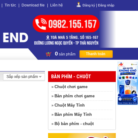
|
Tin tức
|
Download file
|
Liên hệ
|
Đăng ký
Đăng nhập
0
sản phẩm
BÀN PHÍM - CHUỘT
Sắp xếp sản phẩm
Chuột chơi game
»
Bàn phím chơi game
»
Chuột Máy Tính
»
Bàn phím Máy Tính
»
Bộ bàn phím - chuột
»