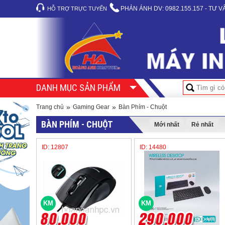
PHẢN ÁNH DV:
0982.155.157 - TƯ 
HỖ TRỢ TRỰC TUYẾN
DANH MỤC SẢN PHẨM
»
»
Trang chủ
Gaming Gear
Bàn Phím - Chuột
BÀN PHÍM - CHUỘT
Mới nhất
Rẻ nhất
ID: 12807
ID: 14480
KM
KM