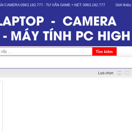
VẤN CAMERA:0963.182.777 - TƯ VẤN GAME + NET: 0963.182.777
Giới thiệu
Lựa chọn