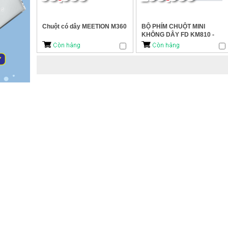
Chuột có dây MEETION M360
BỘ PHÍM CHUỘT MINI
KHÔNG DÂY FD KM810 -
ĐEN