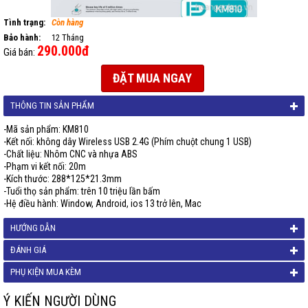
Tình trạng:
Còn hàng
Bảo hành:
12 Tháng
290.000đ
Giá bán:
ĐẶT MUA NGAY
THÔNG TIN SẢN PHẨM
-Mã sản phẩm: KM810
-Kết nối: không dây Wireless USB 2.4G (Phím chuột chung 1 USB)
-Chất liệu: Nhôm CNC và nhựa ABS
-Phạm vi kết nối: 20m
-Kích thước: 288*125*21.3mm
-Tuổi thọ sản phẩm: trên 10 triệu lần bấm
-Hệ điều hành: Window, Android, ios 13 trở lên, Mac
HƯỚNG DẪN
ĐÁNH GIÁ
PHỤ KIỆN MUA KÈM
Ý KIẾN NGƯỜI DÙNG