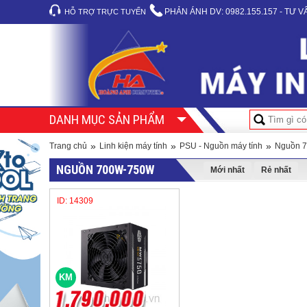
PHẢN ÁNH DV:
0982.155.157 - TƯ 
HỖ TRỢ TRỰC TUYẾN
DANH MỤC SẢN PHẨM
»
»
»
Trang chủ
Linh kiện máy tính
PSU - Nguồn máy tính
Nguồn 
NGUỒN 700W-750W
Mới nhất
Rẻ nhất
ID: 14309
KM