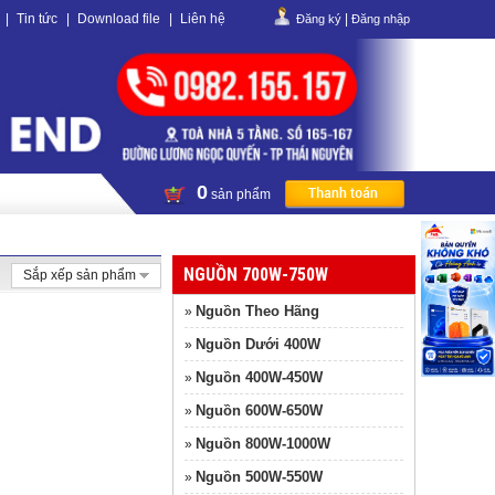
|
Tin tức
|
Download file
|
Liên hệ
|
Đăng ký
Đăng nhập
0
sản phẩm
NGUỒN 700W-750W
Sắp xếp sản phẩm
Nguồn Theo Hãng
»
Nguồn Dưới 400W
»
Nguồn 400W-450W
»
Nguồn 600W-650W
»
Nguồn 800W-1000W
»
Nguồn 500W-550W
»