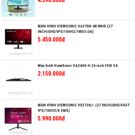
4.390.000đ
MÀN HÌNH VIEWSONIC VA2708-4K-MHD (27
INCH/UHD/IPS/100HZ/1MS/LOA)
5.450.000đ
Màn hình ViewSonic VA2406-H 24 inch FHD VA
2.150.000đ
MÀN HÌNH VIEWSONIC VX2728J- (27 INCH/QHD/FAST
IPS/165HZ/0.5MS)
5.990.000đ