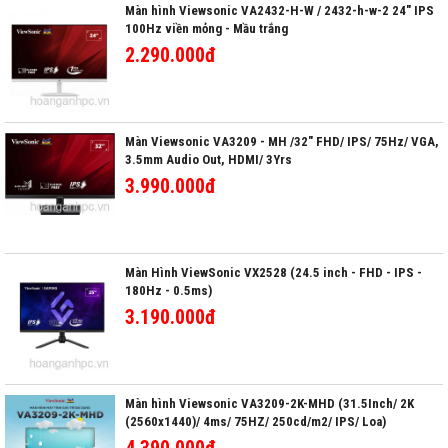
Màn hình Viewsonic VA2432-H-W / 2432-h-w-2 24" IPS
100Hz viền mỏng - Mầu trắng
2.290.000đ
Màn Viewsonic VA3209 - MH /32" FHD/ IPS/ 75Hz/ VGA,
3.5mm Audio Out, HDMI/ 3Yrs
3.990.000đ
Màn Hình ViewSonic VX2528 (24.5 inch - FHD - IPS -
180Hz - 0.5ms)
3.190.000đ
Màn hình Viewsonic VA3209-2K-MHD (31.5Inch/ 2K
(2560x1440)/ 4ms/ 75HZ/ 250cd/m2/ IPS/ Loa)