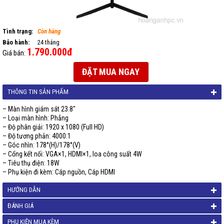
Tình trạng:
Còn hàng
Bảo hành:
24 tháng
1.790.000đ
Giá bán:
ĐẶT MUA NGAY
THÔNG TIN SẢN PHẨM
– Màn hình giám sát 23.8″
– Loại màn hình: Phẳng
– Độ phân giải: 1920 x 1080 (Full HD)
– Độ tương phản: 4000:1
– Góc nhìn: 178°(H)/178°(V)
– Cổng kết nối: VGA×1, HDMI×1, loa công suất 4W
– Tiêu thụ điện: 18W
– Phụ kiện đi kèm: Cáp nguồn, Cáp HDMI
HƯỚNG DẪN
ĐÁNH GIÁ
PHỤ KIỆN MUA KÈM