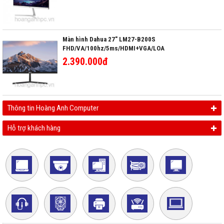
Màn hình Dahua 27" LM27-B200S
FHD/VA/100hz/5ms/HDMI+VGA/LOA
2.390.000đ
Thông tin Hoàng Anh Computer
Hỗ trợ khách hàng