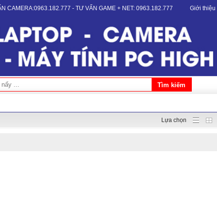
VẤN CAMERA:0963.182.777 - TƯ VẤN GAME + NET: 0963.182.777
Giới thiệu
Lựa chọn