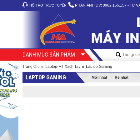
PHẢN ÁNH DV:
0982.155.157 - TƯ 
HỖ TRỢ TRỰC TUYẾN
DANH MỤC SẢN PHẨM
»
»
Trang chủ
Laptop-MT Xách Tay
Laptop Gaming
LAPTOP GAMING
Mới nhất
Rẻ nhất