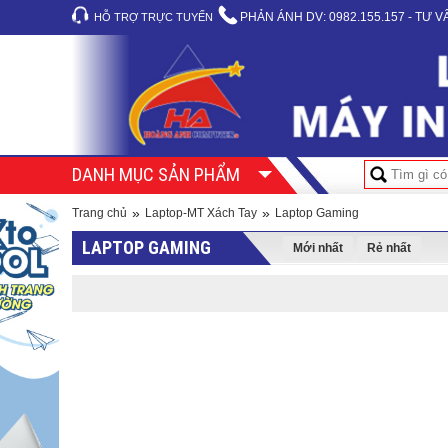
PHẢN ÁNH DV:
0982.155.157 - TƯ 
HỖ TRỢ TRỰC TUYẾN
DANH MỤC SẢN PHẨM
»
»
Trang chủ
Laptop-MT Xách Tay
Laptop Gaming
LAPTOP GAMING
Mới nhất
Rẻ nhất