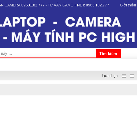
VẤN CAMERA:0963.182.777 - TƯ VẤN GAME + NET: 0963.182.777
Giới thiệu
Lựa chọn