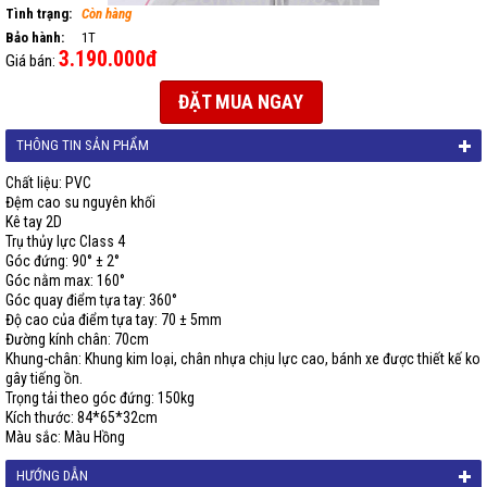
Tình trạng:
Còn hàng
Bảo hành:
1T
3.190.000đ
Giá bán:
ĐẶT MUA NGAY
THÔNG TIN SẢN PHẨM
Chất liệu: PVC
Đệm cao su nguyên khối
Kê tay 2D
Trụ thủy lực Class 4
Góc đứng: 90° ± 2°
Góc nằm max: 160°
Góc quay điểm tựa tay: 360°
Độ cao của điểm tựa tay: 70 ± 5mm
Đường kính chân: 70cm
Khung-chân: Khung kim loại, chân nhựa chịu lực cao, bánh xe được thiết kế ko
gây tiếng ồn.
Trọng tải theo góc đứng: 150kg
Kích thước: 84*65*32cm
Màu sắc: Màu Hồng
HƯỚNG DẪN