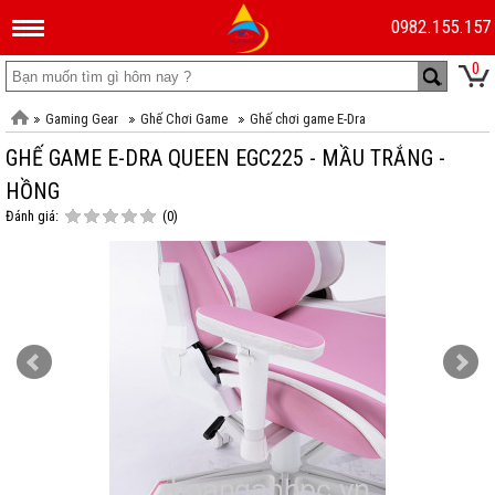
0982.155.157
0
Gaming Gear
Ghế Chơi Game
Ghế chơi game E-Dra
GHẾ GAME E-DRA QUEEN EGC225 - MẦU TRẮNG -
HỒNG
Đánh giá:
(0)