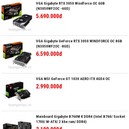
VGA Gigabyte RTX 3050 Windforce OC 6GB
(N3050WF2OC -6GD)
5.690.000đ
VGA Gigabyte GeForce RTX 3050 WINDFORCE OC 8GB
(N3050WF2OC -8GD)
6.590.000đ
VGA MSI GeForce GT 1030 AERO ITX 4GD4 OC
2.990.000đ
Mainboard Gigabyte B760M K DDR4 (Intel B760/ Socket
1700/ M-ATX/ 2 khe ram/ DDR4)