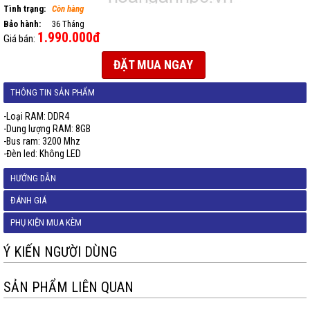
Tình trạng:
Còn hàng
Bảo hành:
36 Tháng
1.990.000đ
Giá bán:
ĐẶT MUA NGAY
THÔNG TIN SẢN PHẨM
-Loại RAM: DDR4
-Dung lượng RAM: 8GB
-Bus ram: 3200 Mhz
-Đèn led: Không LED
HƯỚNG DẪN
ĐÁNH GIÁ
PHỤ KIỆN MUA KÈM
Ý KIẾN NGƯỜI DÙNG
SẢN PHẨM LIÊN QUAN