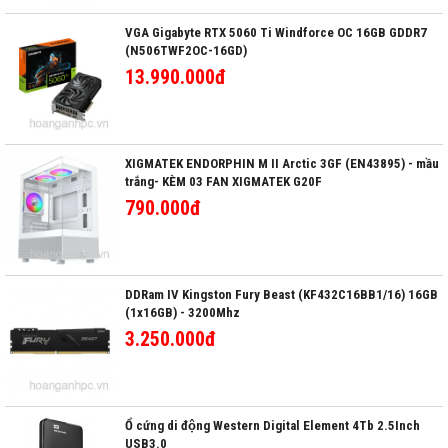
VGA Gigabyte RTX 5060 Ti Windforce OC 16GB GDDR7
(N506TWF2OC-16GD)
13.990.000đ
XIGMATEK ENDORPHIN M II Arctic 3GF (EN43895) - mầu
trắng- KÈM 03 FAN XIGMATEK G20F
790.000đ
DDRam IV Kingston Fury Beast (KF432C16BB1/16) 16GB
(1x16GB) - 3200Mhz
3.250.000đ
Ổ cứng di động Western Digital Element 4Tb 2.5Inch
USB3.0