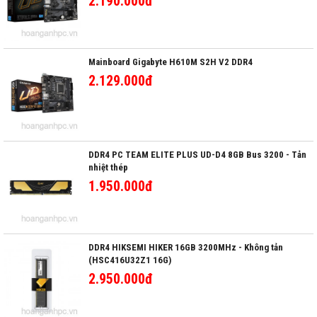
2.190.000đ
Mainboard Gigabyte H610M S2H V2 DDR4
2.129.000đ
DDR4 PC TEAM ELITE PLUS UD-D4 8GB Bus 3200 - Tản
nhiệt thép
1.950.000đ
DDR4 HIKSEMI HIKER 16GB 3200MHz - Không tản
(HSC416U32Z1 16G)
2.950.000đ