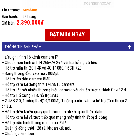
Tình trạng:
Còn hàng
Bảo hành:
24 tháng
2.390.000đ
Giá bán:
ĐẶT MUA NGAY
THÔNG TIN SẢN PHẨM
– Đầu ghi hình 16 kênh camera IP.
– Chuẩn nén hình ảnh H.265+/H.264 với hai luồng dữ liệu.
– Hỗ trợ hiển thị 2CH 4K và 4CH 1080, 16CH 720.
– Băng thông đầu vào max 80Mpb.
– Hỗ trợ lên đến camera 8MP.
– Hỗ trợ xem lại đồng thời 1/4/8/16 camera.
– Hỗ trợ kết nối nhiều thương hiệu camera với chuẩn tương thích Onvif 2.4
– Hỗ trợ 1 ổ cứng 8TB, hỗ trợ SMD
– 2 USB 2.0, 1 cổng RJ4(10/100M), 1 cổng audio vào ra hỗ trợ đàm thoại 2
chiều.
– Hỗ trợ điều khiển quay quét thông minh với giao thức dahua.
– Hỗ trợ xem lại và trực tiếp qua mạng máy tính thiết bị di động
– Hỗ trợ cấu hình thông minh qua P2P.
– Quản lý đồng thời 128 tài khoản kết nối.
– Chất liệu kim loại.