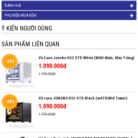
ĐÁNH GIÁ
PHỤ KIỆN MUA KÈM
Ý KIẾN NGƯỜI DÙNG
SẢN PHẨM LIÊN QUAN
Vỏ Case Jonsbo D32 STD White (MINI Matx, Màu Trắng)
-39%
1.090.000đ
1.799.000đ
Vỏ case JONSBO D32 STD Black (mATX/Mid Tower)
-39%
1.090.000đ
1.799.000đ