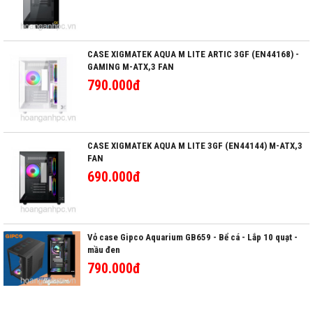
CASE XIGMATEK AQUA M LITE ARTIC 3GF (EN44168) -
GAMING M-ATX,3 FAN
790.000đ
CASE XIGMATEK AQUA M LITE 3GF (EN44144) M-ATX,3
FAN
690.000đ
Vỏ case Gipco Aquarium GB659 - Bể cá - Lắp 10 quạt -
mầu đen
790.000đ