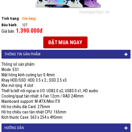
Tình trạng:
Còn hàng
Bảo hành:
12T
1.390.000đ
Giá bán:
ĐẶT MUA NGAY
THÔNG TIN SẢN PHẨM
Thông số sản phẩm
Mode: ES1
Mặt hông kính cường lực 0.4mm
Khay HDD/SSD: HDD 3.5 x 2 ; SSD 2.5 x3
Khe mở rộng: 4 slot
Thiết bị kết nối ngoại vi I/O: USB2.0 x2; USB3.0 x1; HD audio
Cooling/quạt tản nhiệt: 6 Fan 12cm / RAD 240mm
Mainboard support: M-ATX/Mini ITX
Hỗ trợ chiều dài Card: 275mm
Hỗ trợ chiều cao tản nhiệt CPU: 165mm
Kích thước Case: 563 x 254 x 495mm
HƯỚNG DẪN