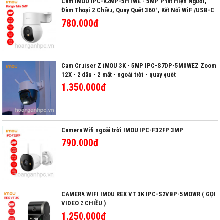
Cam IMOU IPC-K2MP-5H1WE - 5MP Phát Hiện Người,
Đàm Thoại 2 Chiều, Quay Quét 360°, Kết Nối WiFi/USB-C
780.000đ
Cam Cruiser Z iMOU 3K - 5MP IPC-S7DP-5M0WEZ Zoom
12X - 2 dâu - 2 mắt - ngoài trời - quay quét
1.350.000đ
Camera Wifi ngoài trời IMOU IPC-F32FP 3MP
790.000đ
CAMERA WIFI IMOU REX VT 3K IPC-S2VBP-5MOWR ( GỌI
VIDEO 2 CHIỀU )
1.250.000đ