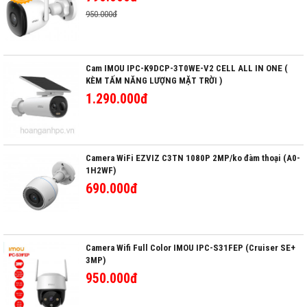
950.000đ
Cam IMOU IPC-K9DCP-3T0WE-V2 CELL ALL IN ONE (
KÈM TẤM NĂNG LƯỢNG MẶT TRỜI )
1.290.000đ
Camera WiFi EZVIZ C3TN 1080P 2MP/ko đàm thoại (A0-
1H2WF)
690.000đ
Camera Wifi Full Color IMOU IPC-S31FEP (Cruiser SE+
3MP)
950.000đ