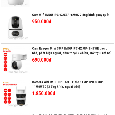
Cam Wifi IMOU IPC-S2XEP-6M0S 2 ống kính quay quét
950.000đ
Cam Ranger Mini 3MP IMOU IPC-K2MP-3H1WE trong
nhà, phát hiện người, đàm thoại 2 chiều, Hỗ trợ 6 Kết nối
Wifi.
690.000đ
Camera Wifi IMOU Cruiser Triple 11MP IPC-S7UP-
11M0WED [3 ống kính, ngoài trời]
1.850.000đ