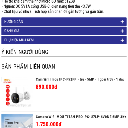
• Hỗ trợ khe cắm thẻ nhớ Micro SD max 512GB
• Nguồn: DC 5V1A cổng USB-C, điện năng tiêu thụ <3.7W
• Chất liệu vỏ nhựa. Tích hợp sẵn chân đế gắn tường và gắn trần.
HƯỚNG DẪN
ĐÁNH GIÁ
PHỤ KIỆN MUA KÈM
Ý KIẾN NGƯỜI DÙNG
SẢN PHẨM LIÊN QUAN
Cam Wifi Imou IPC-F52FP - trụ - 5MP - ngoài trời - 1 dâu
890.000đ
Camera Wifi IMOU TITAN PRO IPC-U7LP-6V0NE 6MP 3K+
1.750.000đ