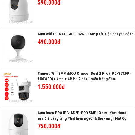
590.000đ
Cam Wifi IP IMOU CUE C32SP 3MP phát hiện chuyển động
490.000đ
Camera Wifi 8MP iMOU Cruiser Dual 2 Pro (IPC-S7XFP-
8U0WED) ( 4mp + 4MP - 2 dâu - siêu bóng đêm
1.550.000đ
Cam Imou PRO IPC-A52P-PRO 5MP | Xoay | đàm thoại |
wifi 6 2 băng tầng|Phát hiện người & thú cưng | Nút Gọi
750.000đ