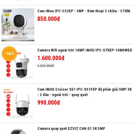
Cam iMou IPC-C32EP - 3MP - Đàm thoại 2 chiều - CTKM
850.000đ
Camera Wifi ngoài trời 10MP iMOU IPC-S7XEP-10M0WED
-56%
1.600.000đ
3.625.000đ
Cam IMOU Cruiser SE+ IPC-S51FEP độ phân giải 5MP 3K
- 2 dâu - ngoài trời - quay quét
990.000đ
Camera quay quét EZVIZ C6N G1 3K 5MP