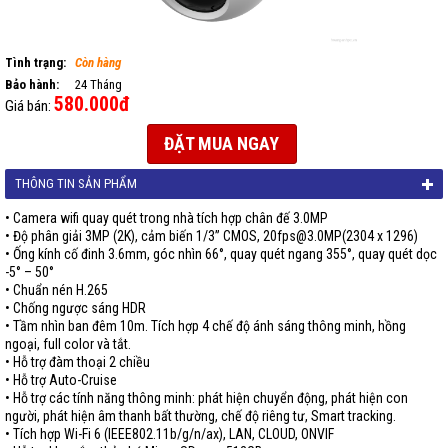
Tình trạng:
Còn hàng
Bảo hành:
24 Tháng
580.000đ
Giá bán:
ĐẶT MUA NGAY
THÔNG TIN SẢN PHẨM
• Camera wifi quay quét trong nhà tích hợp chân đế 3.0MP
• Độ phân giải 3MP (2K), cảm biến 1/3” CMOS, 20fps@3.0MP(2304 x 1296)
• Ống kính cố đinh 3.6mm, góc nhìn 66°, quay quét ngang 355°, quay quét dọc
-5° – 50°
• Chuẩn nén H.265
• Chống ngược sáng HDR
• Tầm nhìn ban đêm 10m. Tích hợp 4 chế độ ánh sáng thông minh, hồng
ngoại, full color và tắt.
• Hỗ trợ đàm thoại 2 chiều
• Hỗ trợ Auto-Cruise
• Hỗ trợ các tính năng thông minh: phát hiện chuyển động, phát hiện con
người, phát hiện âm thanh bất thường, chế độ riêng tư, Smart tracking.
• Tích hợp Wi-Fi 6 (IEEE802.11b/g/n/ax), LAN, CLOUD, ONVIF