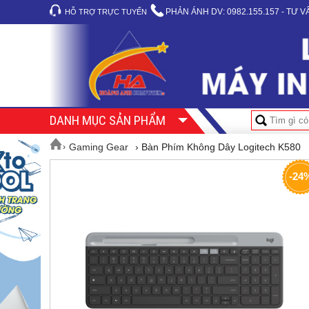
PHẢN ÁNH DV:
0982.155.157 - TƯ 
HỖ TRỢ TRỰC TUYẾN
DANH MỤC SẢN PHẨM
Gaming Gear
› Bàn Phím Không Dây Logitech K580
›
-24