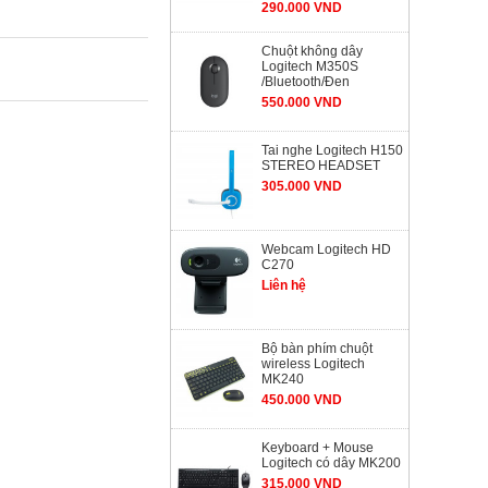
290.000 VND
Chuột không dây
Logitech M350S
/Bluetooth/Đen
550.000 VND
Tai nghe Logitech H150
STEREO HEADSET
305.000 VND
Webcam Logitech HD
C270
Liên hệ
Bộ bàn phím chuột
wireless Logitech
MK240
450.000 VND
Keyboard + Mouse
Logitech có dây MK200
315.000 VND