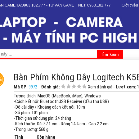
VẤN CAMERA:0963.182.777 - TƯ VẤN GAME + NET: 0963.182.777
Giới thiệu
Bàn Phím Không Dây Logitech K5
%
Mã SP:
9972
Đánh giá:
Xem đánh giá
-
Lượt xem:
Tương thích: MacOS (MacBook, iMac), Windows
-Cách kết nối: BluetoothUSB Receiver (đầu thu USB)
-Độ dài dây / Khoảng cách kết nối: 10 m
-Số phím: 101 phím
-Thời gian sử dụng pin: 24 tháng
-Kích thước: Dài 37.1 cm - Rộng 14.4 cm - Cao 2.2 cm
-Trọng lượng: 560 g
Tình
Còn hàng