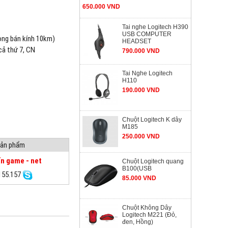
650.000 VND
Tai nghe Logitech H390
USB COMPUTER
rong bán kính 10km)
HEADSET
cả thứ 7, CN
790.000 VND
Tai Nghe Logitech
H110
190.000 VND
Chuột Logitech K dây
M185
250.000 VND
 sản phẩm
n game - net
Chuột Logitech quang
B100(USB
155.157
85.000 VND
Chuột Không Dây
Logitech M221 (Đỏ,
đen, Hồng)