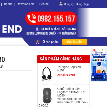
|
Tin tức
|
Download file
|
Liên hệ
|
Đăng ký
Đăng nhập
0
sản phẩm
80
SẢN PHẨM CÙNG HÃNG
139
Tai Nghe Logitech
H151
295.000 VND
Chuột không dây
Logitech SIGNATURE
M650
Wireless/Bluetooth -
màu đen- 910-006247 -
0.650.0